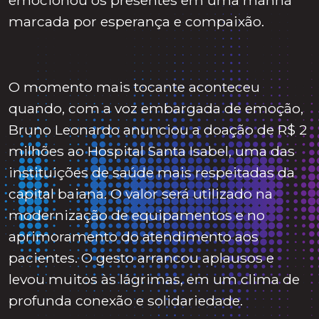
emocionou os presentes em uma manhã
marcada por esperança e compaixão.
O momento mais tocante aconteceu
quando, com a voz embargada de emoção,
Bruno Leonardo anunciou a doação de R$ 2
milhões ao Hospital Santa Isabel, uma das
instituições de saúde mais respeitadas da
capital baiana. O valor será utilizado na
modernização de equipamentos e no
aprimoramento do atendimento aos
pacientes. O gesto arrancou aplausos e
levou muitos às lágrimas, em um clima de
profunda conexão e solidariedade.