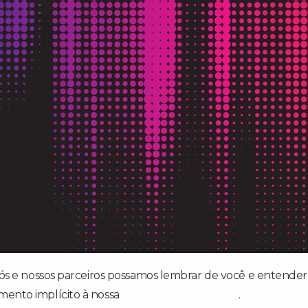
m problema de orçamento, diz Ang Lee
a “Princípio e Fim”
na cidade de Patrocínio MG no triângulo mineiro a mais de 25 anos l
nós e nossos parceiros possamos lembrar de você e entender 
mento implícito à nossa
política de privacidade
.