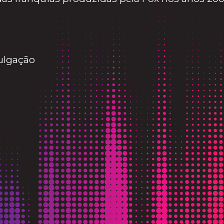
ulgação
ança frevo na estreia do filme em Cannes