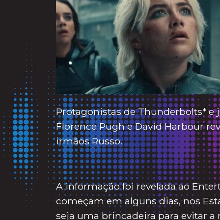
Protagonistas de Thunderbolts* e
Florence Pugh e David Harbour reve
irmãos Russo.
A informação foi revelada ao Enter
começam em alguns dias, nos Esta
seja uma brincadeira para evitar a 