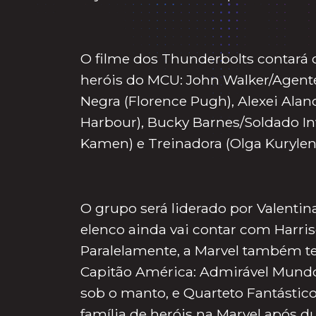
O filme dos Thunderbolts contará
heróis do MCU: John Walker/Agente
Negra (Florence Pugh), Alexei Ala
Harbour), Bucky Barnes/Soldado In
Kamen) e Treinadora (Olga Kurylen
O grupo será liderado por Valentina
elenco ainda vai contar com Harri
Paralelamente, a Marvel também t
Capitão América: Admirável Mundo
sob o manto, e Quarteto Fantástico
família de heróis na Marvel após d