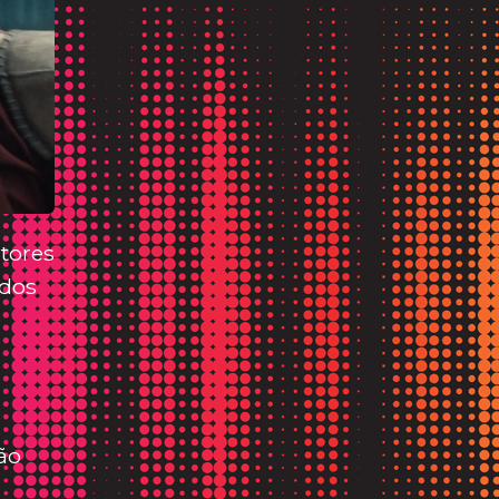
tores
 dos
ão