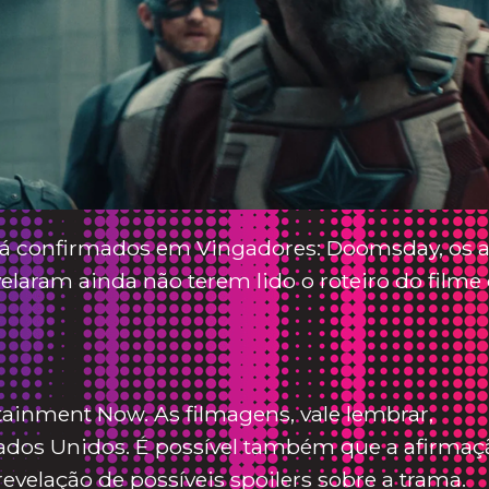
 já confirmados em Vingadores: Doomsday, os a
laram ainda não terem lido o roteiro do filme
tainment Now. As filmagens, vale lembrar,
dos Unidos. É possível também que a afirmaç
revelação de possíveis spoilers sobre a trama.