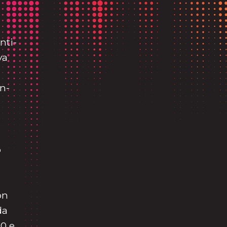
nti-
va
n-
o
on
da
0 e