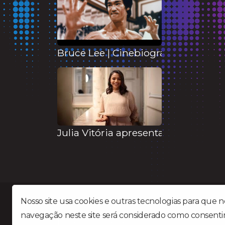
Bruce Lee | Cinebiografia está co
Julia Vitória apresenta nova músic
Rádio Liberdade FM é uma emissora Gospel situada 
Nosso site usa cookies e outras tecnologias para que 
navegação neste site será considerado como consenti
Radioliberdadefm104