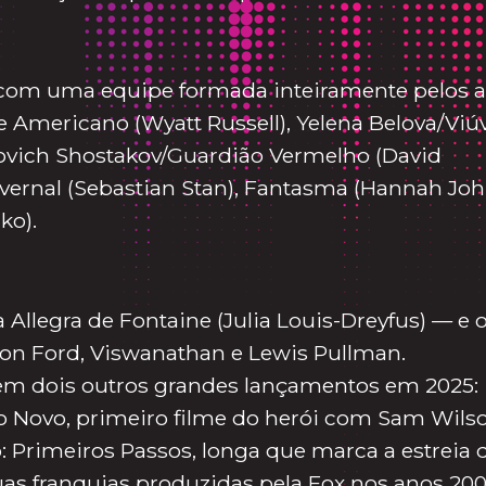
 com uma equipe formada inteiramente pelos a
 Americano (Wyatt Russell), Yelena Belova/Viú
novich Shostakov/Guardião Vermelho (David
vernal (Sebastian Stan), Fantasma (Hannah Joh
ko).
 Allegra de Fontaine (Julia Louis-Dreyfus) — e 
son Ford, Viswanathan e Lewis Pullman.
em dois outros grandes lançamentos em 2025:
 Novo, primeiro filme do herói com Sam Wils
: Primeiros Passos, longa que marca a estreia 
uas franquias produzidas pela Fox nos anos 200