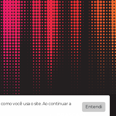
evando a palavra do Senhor.
como você usa o site. Ao continuar a
Entendi
by
BRASCAST