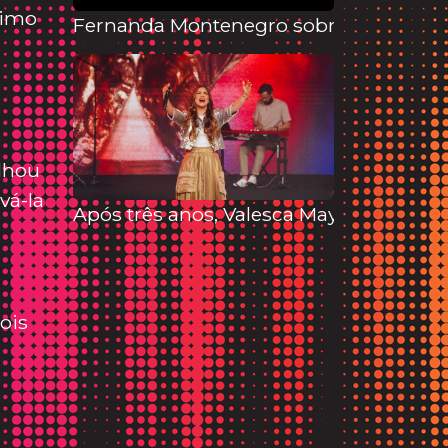
timo
Fernanda Montenegro sobre prêmio de T
lhou
vá-la
Após três anos, Valesca Mayssa retorn
ois