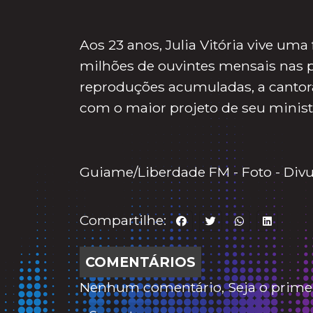
Aos 23 anos, Julia Vitória vive u
milhões de ouvintes mensais nas pl
reproduções acumuladas, a cantor
com o maior projeto de seu ministé
Guiame/Liberdade FM - Foto - Div
Compartilhe:
COMENTÁRIOS
Nenhum comentário, Seja o primei