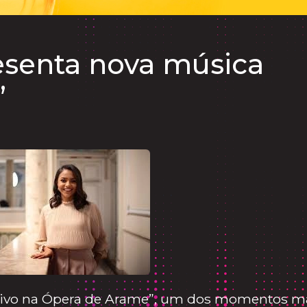
resenta nova música
”
 Vivo na Ópera de Arame”, um dos momentos m