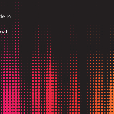
de 14
nal