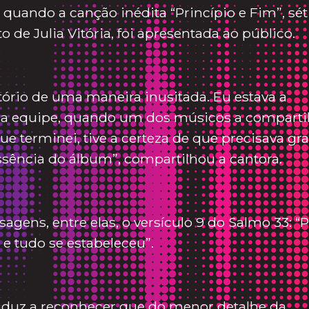
quando a canção inédita “Princípio e Fim”, sé
de Julia Vitória, foi apresentada ao público.
ório de uma maneira inusitada. Eu estava a
 equipe, quando um dos músicos a comparti
e terminei, tive a certeza de que precisava gra
ssência do álbum”, compartilhou a cantora.
agens, entre elas, o versículo 9 do Salmo 33: “P
, e tudo se estabeleceu”.
conduz a reconhecer que do menor detalhe da