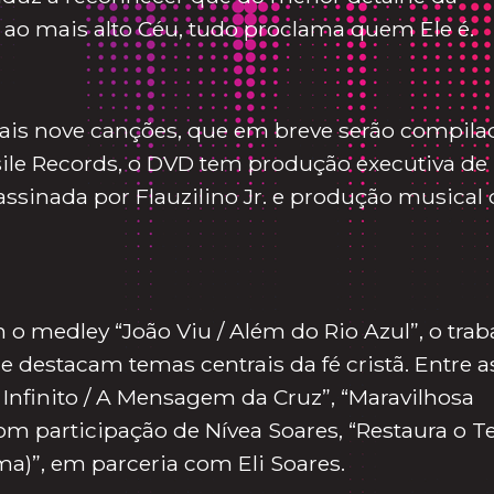
 ao mais alto Céu, tudo proclama quem Ele é.
 mais nove canções, que em breve serão compila
ile Records, o DVD tem produção executiva de
assinada por Flauzilino Jr. e produção musical 
o medley “João Viu / Além do Rio Azul”, o trab
 destacam temas centrais da fé cristã. Entre a
 Infinito / A Mensagem da Cruz”, “Maravilhosa
om participação de Nívea Soares, “Restaura o T
ma)”, em parceria com Eli Soares.