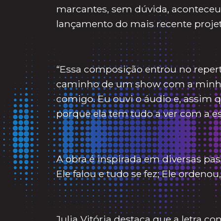
marcantes, sem dúvida, aconteceu 
lançamento do mais recente projeto 
“Essa composição entrou no repert
caminho de um show com a minha
comigo. Eu ouvi o áudio e, assim qu
porque ela tem tudo a ver com a e
A obra é inspirada em diversas pass
Ele falou e tudo se fez; Ele ordenou
Julia Vitória destaca que a letra 