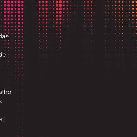
das
de
alho
s
eu