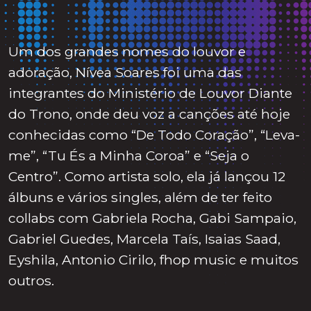
Um dos grandes nomes do louvor e
adoração, Nívea Soares foi uma das
integrantes do Ministério de Louvor Diante
do Trono, onde deu voz a canções até hoje
conhecidas como “De Todo Coração”, “Leva-
me”, “Tu És a Minha Coroa” e “Seja o
Centro”. Como artista solo, ela já lançou 12
álbuns e vários singles, além de ter feito
collabs com Gabriela Rocha, Gabi Sampaio,
Gabriel Guedes, Marcela Taís, Isaias Saad,
Eyshila, Antonio Cirilo, fhop music e muitos
outros.