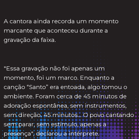
A cantora ainda recorda um momento
marcante que aconteceu durante a
gravação da faixa.
"Essa gravação não foi apenas um
momento, foi um marco. Enquanto a
canção “Santo” era entoada, algo tomou o
ambiente. Foram cerca de 45 minutos de
adoração espontânea, sem instrumentos,
sem direção. 45 minutos… O povo cantando
sem parar, sem estímulo, apenas a
presença", declarou a intérprete.