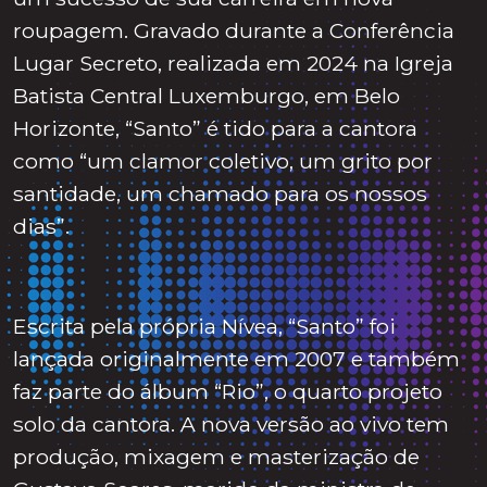
roupagem. Gravado durante a Conferência
Lugar Secreto, realizada em 2024 na Igreja
Batista Central Luxemburgo, em Belo
Horizonte, “Santo” é tido para a cantora
como “um clamor coletivo, um grito por
santidade, um chamado para os nossos
dias”.
Escrita pela própria Nívea, “Santo” foi
lançada originalmente em 2007 e também
faz parte do álbum “Rio”, o quarto projeto
solo da cantora. A nova versão ao vivo tem
produção, mixagem e masterização de